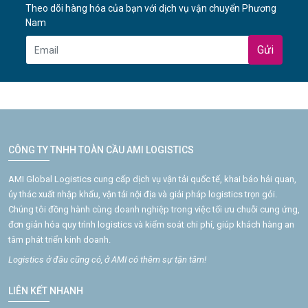
Theo dõi hàng hóa của bạn với dịch vụ vận chuyển Phương
Nam
Gửi
CÔNG TY TNHH TOÀN CẦU AMI LOGISTICS
AMI Global Logistics cung cấp dịch vụ vận tải quốc tế, khai báo hải quan,
ủy thác xuất nhập khẩu, vận tải nội địa và giải pháp logistics trọn gói.
Chúng tôi đồng hành cùng doanh nghiệp trong việc tối ưu chuỗi cung ứng,
đơn giản hóa quy trình logistics và kiểm soát chi phí, giúp khách hàng an
tâm phát triển kinh doanh.
Logistics ở đâu cũng có, ở AMI có thêm sự tận tâm!
LIÊN KẾT NHANH