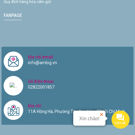
Quy định hàng hóa cấm gửi
FANPAGE
Địa chỉ email
info@amlog.vn
Số điện thoại
02822001857
Địa chỉ
11A Hồng Hà, Phường Tân Sơn Hòa, TP Hồ Chí Minh.
Xin chào!
Liên hệ