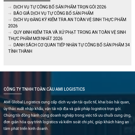
DỊCH VỤ TỰ CÔNG BỐ SẢN PHẨM TRỌN GÓI 2026
BÁO GIÁ DỊCH VỤ TỰ CÔNG BỐ SẢN PHẨM
DỊCH VỤ ĐĂNG KÝ KIỂM TRA AN TOÀN VỆ SINH THỰC PHẨM
2026
QUY ĐINH KIỂM TRA VÀ XỬ PHẠT TRONG AN TOÀN VỆ SINH
THỰC PHẨM MỚI NHẤT 2026
DANH SÁCH CƠ QUAN TIẾP NHẬN TỰ CÔNG BỐ SẢN PHẨM 34
TỈNH THÀNH
CÔNG TY TNHH TOÀN CẦU AMI LOGISTICS
AMI Global Logistics cung cấp dịch vụ vận tải quốc tế, khai báo hải quan,
ủy thác xuất nhập khẩu, vận tải nội địa và giải pháp logistics trọn gói.
Chúng tôi đồng hành cùng doanh nghiệp trong việc tối ưu chuỗi cung ứng,
đơn giản hóa quy trình logistics và kiểm soát chi phí, giúp khách hàng an
tâm phát triển kinh doanh.