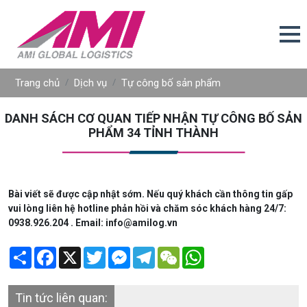
Trang chủ
Dịch vụ
Tự công bố sản phẩm
DANH SÁCH CƠ QUAN TIẾP NHẬN TỰ CÔNG BỐ SẢN
PHẨM 34 TỈNH THÀNH
Bài viết sẽ được cập nhật sớm. Nếu quý khách cần thông tin gấp
vui lòng liên hệ hotline phản hồi và chăm sóc khách hàng 24/7:
0938.926.204 . Email: info@amilog.vn
Share
Facebook
X
Twitter
Messenger
Telegram
WeChat
WhatsApp
Tin tức liên quan: