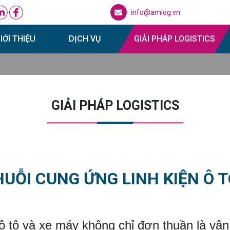
info@amlog.vn
IỚI THIỆU
DỊCH VỤ
GIẢI PHÁP LOGISTICS
GIẢI PHÁP LOGISTICS
HUỖI CUNG ỨNG LINH KIỆN Ô T
n ô tô và xe máy không chỉ đơn thuần là vậ