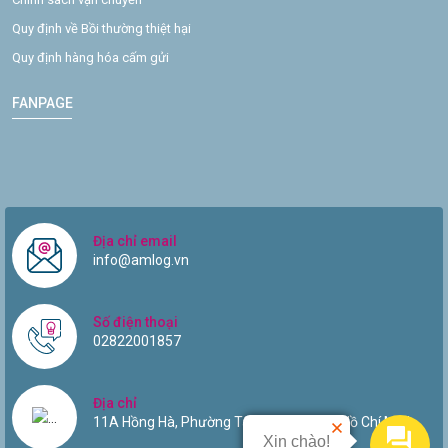
Quy định về Bồi thường thiệt hại
Quy định hàng hóa cấm gửi
FANPAGE
Địa chỉ email
info@amlog.vn
Số điện thoại
02822001857
Địa chỉ
11A Hồng Hà, Phường Tân Sơn Hòa, TP Hồ Chí Minh.
Xin chào!