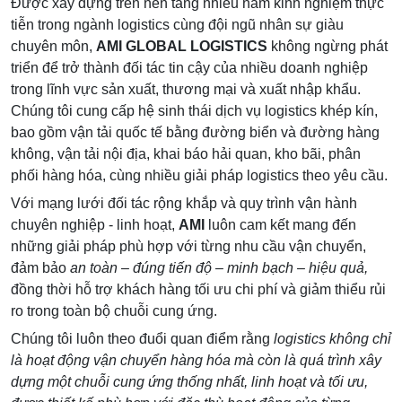
Được xây dựng trên nền tảng nhiều
năm kinh nghiệm thực
tiễn trong ngành logistics cùng đội ngũ nhân sự giàu
chuyên môn,
AMI GLOBAL LOGISTICS
không ngừng phát
triển để trở thành đối tác tin cậy của nhiều doanh nghiệp
trong lĩnh vực sản xuất, thương mại và xuất nhập khẩu.
Chúng tôi cung cấp hệ sinh thái dịch vụ logistics khép kín,
bao gồm vận tải quốc tế bằng đường biển và đường hàng
không, vận tải nội địa, khai báo hải quan, kho bãi, phân
phối hàng hóa, cùng nhiều giải pháp logistics theo yêu cầu.
Với mạng lưới đối tác rộng khắp và quy trình vận hành
chuyên nghiệp - linh hoạt,
AMI
luôn cam kết mang đến
những giải pháp phù hợp với từng nhu cầu vận chuyển,
đảm bảo
an toàn – đúng tiến độ – minh bạch – hiệu quả,
đồng thời hỗ trợ khách hàng tối ưu chi phí và giảm thiểu rủi
ro trong toàn bộ chuỗi cung ứng.
Chúng tôi luôn theo đuổi quan điểm rằng
logistics không chỉ
là hoạt động vận chuyển hàng hóa
mà còn là quá trình xây
dựng một chuỗi cung ứng thống nhất, linh hoạt và tối ưu,