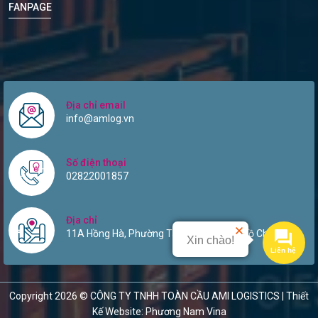
FANPAGE
Địa chỉ email
info@amlog.vn
Số điện thoại
02822001857
Địa chỉ
11A Hồng Hà, Phường Tân Sơn Hòa, TP Hồ Chí Minh.
Xin chào!
Liên hệ
Copyright 2026 © CÔNG TY TNHH TOÀN CẦU AMI LOGISTICS |
Thiết
Kế Website: Phương Nam Vina