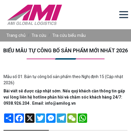
Trang chủ
Tra cứu
Tra cứu biểu mẫu
BIỂU MẪU TỰ CÔNG BỐ SẢN PHẨM MỚI NHẤT 2026
Mẫu số 01: Bản tự công bố sản phẩm theo Nghị định 15 (Cập nhật
2026)
Bài viết sẽ được cập nhật sớm. Nếu quý khách cần thông tin gấp
vui lòng liên hệ hotline phản hồi và chăm sóc khách hàng 24/7:
0938.926.204 . Email: info@amilog.vn
Share
Facebook
X
Twitter
Messenger
Telegram
WeChat
WhatsApp