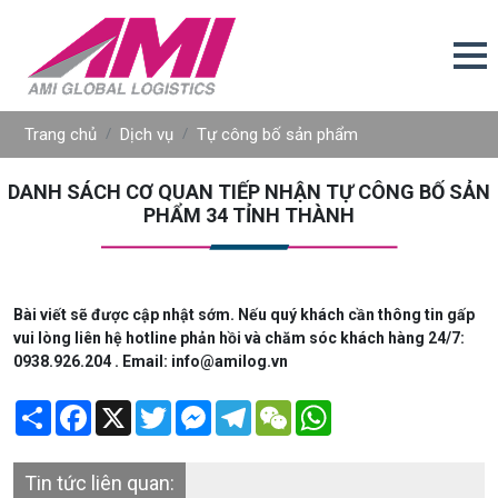
Trang chủ
Dịch vụ
Tự công bố sản phẩm
DANH SÁCH CƠ QUAN TIẾP NHẬN TỰ CÔNG BỐ SẢN
PHẨM 34 TỈNH THÀNH
Bài viết sẽ được cập nhật sớm. Nếu quý khách cần thông tin gấp
vui lòng liên hệ hotline phản hồi và chăm sóc khách hàng 24/7:
0938.926.204 . Email: info@amilog.vn
Share
Facebook
X
Twitter
Messenger
Telegram
WeChat
WhatsApp
Tin tức liên quan: