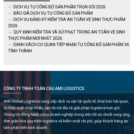
DỊCH VỤ TỰ CÔNG BỐ SẢN PHẨM TRỌN GÓI 2026
BÁO GIÁ DỊCH VỤ TỰ CÔNG BỐ SẢN PHẨM
DỊCH VỤ ĐĂNG KÝ KIỂM TRA AN TOÀN VỆ SINH THỰC PHẨM
2026
QUY ĐINH KIỂM TRA VÀ XỬ PHẠT TRONG AN TOÀN VỆ SINH
THỰC PHẨM MỚI NHẤT 2026
DANH SÁCH CƠ QUAN TIẾP NHẬN TỰ CÔNG BỐ SẢN PHẨM 34
TỈNH THÀNH
CÔNG TY TNHH TOÀN CẦU AMI LOGISTICS
AMI Global Logistics cung cấp dịch vụ vận tải quốc tế, khai báo hải quan,
ủy thác xuất nhập khẩu, vận tải nội địa và giải pháp logistics trọn gói.
Chúng tôi đồng hành cùng doanh nghiệp trong việc tối ưu chuỗi cung ứng,
đơn giản hóa quy trình logistics và kiểm soát chi phí, giúp khách hàng an
tâm phát triển kinh doanh.