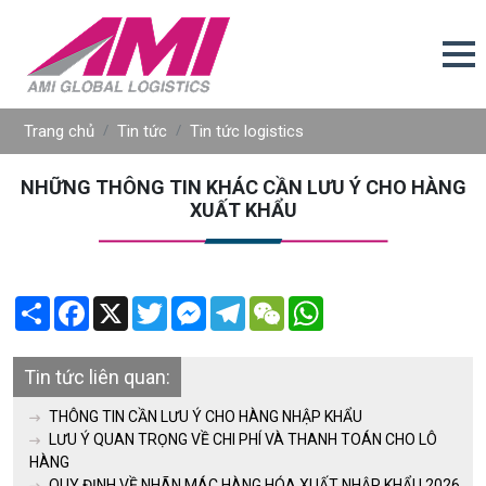
Trang chủ
Tin tức
Tin tức logistics
NHỮNG THÔNG TIN KHÁC CẦN LƯU Ý CHO HÀNG
XUẤT KHẨU
Share
Facebook
X
Twitter
Messenger
Telegram
WeChat
WhatsApp
Tin tức liên quan:
THÔNG TIN CẦN LƯU Ý CHO HÀNG NHẬP KHẨU
LƯU Ý QUAN TRỌNG VỀ CHI PHÍ VÀ THANH TOÁN CHO LÔ
HÀNG
QUY ĐỊNH VỀ NHÃN MÁC HÀNG HÓA XUẤT NHẬP KHẨU 2026