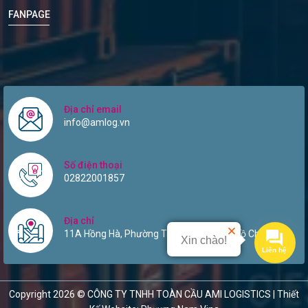
FANPAGE
Địa chỉ email
info@amlog.vn
Số điện thoại
02822001857
Địa chỉ
11A Hồng Hà, Phường Tân Sơn Hòa, TP Hồ Chí Minh.
Xin chào!
Liên hệ
Copyright 2026 © CÔNG TY TNHH TOÀN CẦU AMI LOGISTICS |
Thiết